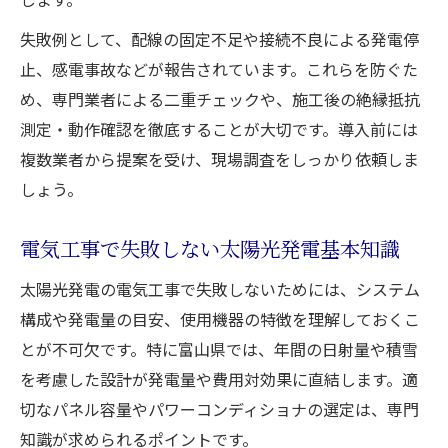
太陽光パネル工事における補助金活用術
失敗例として、配線の固定不足や接続不良による発電停
電気工事と補助金活用の基本手順を解説
止、感電事故などが報告されています。これらを防ぐた
太陽光発電の補助金申請で押さえる電気工
め、専門業者による二重チェックや、施工後の絶縁抵抗
事
測定・動作確認を徹底することが大切です。導入前には
補助金を最大限活かす電気工事のコツ
複数業者から提案を受け、現場調査をしっかり依頼しま
太陽光パネル工事費用と補助金の関係
しょう。
電気工事と補助金併用のメリットと注意点
電気工事費用を抑える富山県のポイント
電気工事で失敗しない太陽光発電基本知識
太陽光発電電気工事費用を抑えるコツ
太陽光発電の電気工事で失敗しないためには、システム
電気工事見積もりのポイントと注意点
構成や発電量の目安、使用機器の特徴を理解しておくこ
太陽光パネル工事で賢く費用削減する方法
とが不可欠です。特に富山県では、年間の日射量や積雪
を考慮した設計が発電量や費用対効果に直結します。適
電気工事費用を下げる補助金活用術
切なパネル容量やパワーコンディショナの選定は、専門
費用対効果を高める電気工事選びのコツ
知識が求められるポイントです。