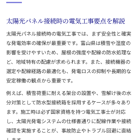
太陽光パネル導入時の電気工事計画の立て
方
太陽光パネル接続時の電気工事要点を解説
電気工事のプロが教える賢い太陽光活用術
太陽光パネル接続時の電気工事では、まず安全性と確実
電気工事からみる太陽光発電のデメリット
な発電効率の確保が最重要です。富山県は積雪や湿度の
対策
影響を受けやすいため、屋根の強度や配線の防水処理な
太陽光発電導入で重視すべき電気工事ポイ
ど、地域特有の配慮が求められます。また、接続機器の
ント
選定や配線経路の最適化も、発電ロスの抑制や長期的な
富山県で太陽光発電工事を成功させる手順
安定稼働の観点から重要です。
電気工事を含む太陽光発電工事の進め方
例えば、積雪荷重に耐える架台の設置や、雪解け後の水
太陽光パネル設置の流れと電気工事注意点
分対策として防水型接続箱を採用するケースが多々あり
電気工事の質が左右する発電量のポイント
ます。施工時は必ず国家資格を持つ電気工事士が対応
し、太陽光発電システムの仕様書通りに配線作業や接続
太陽光発電工事前に知りたい電気工事準備
確認を実施することが、事故防止やトラブル回避に直結
富山県で安心の太陽光パネル工事手順解説
します。