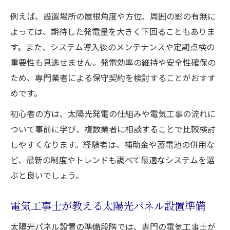
失敗しない太陽光発電の実現性チェック
例えば、設置場所の屋根角度や方位、周囲の影の有無に
電気工事視点で太陽光発電の適正を判断
よっては、期待した発電量を大きく下回ることもありま
太陽光パネル設置前に電気工事点検を徹底
す。また、システム導入後のメンテナンスや定期点検の
電気工事の品質が発電量に与える影響とは
重要性も見逃せません。発電効率の維持や安全性確保の
太陽光発電のデメリットと電気工事対策
ため、専門業者による保守契約を検討することがおすす
電気工事の安全性がもたらす安心の運用
めです。
初心者の方は、太陽光発電の仕組みや電気工事の流れに
ついて事前に学び、複数業者に相談することで比較検討
しやすくなります。経験者は、補助金や蓄電池の併用な
ど、最新の制度やトレンドも調べて最適なシステムを選
ぶと良いでしょう。
電気工事士が教える太陽光パネル設置準備
太陽光パネル設置の準備段階では、専門の電気工事士が