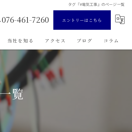
タグ『#電気工事』のページ一覧
076-461-7260
エントリーはこちら
当社を知る
アクセス
ブログ
コラム
正社員
残業少なめ
ジ一覧
未経験
転職
高収入