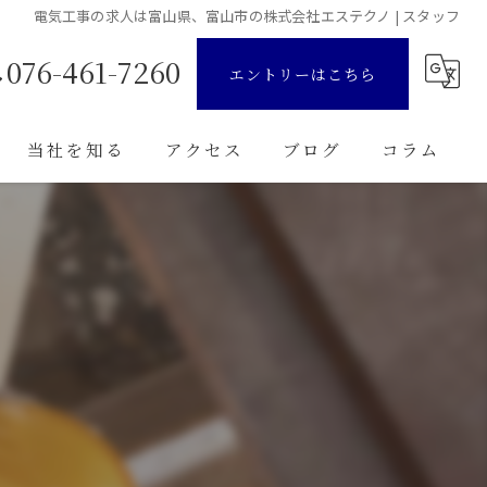
電気工事の求人は富山県、富山市の株式会社エステクノ | スタッフ
076-461-7260
エントリーはこちら
当社を知る
アクセス
ブログ
コラム
正社員
残業少なめ
未経験
転職
高収入