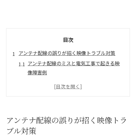
目次
アンテナ配線の誤りが招く映像トラブル対策
アンテナ配線のミスと電気工事で起きる映
像障害例
映像乱れの原因を探る電気工事の注意点
アンテナ配線トラブルを防ぐ電気工事の基
礎知識
電気工事と配線誤りの見分け方と対策
アンテナ配線の誤りが招く映像トラ
安定受信を実現する正しいアンテナ配線方
ブル対策
法