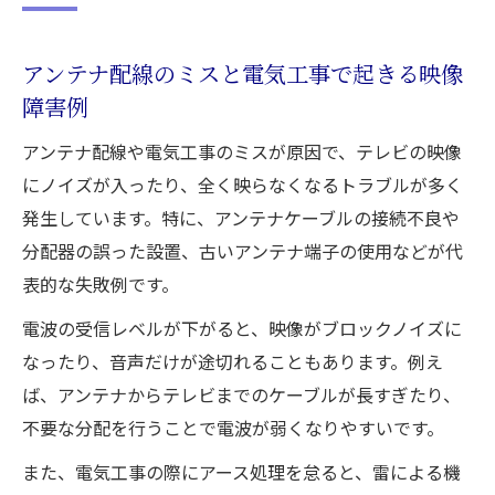
電気工事を活用した快適なテレビ視聴方法
電気工事で実現する快適なアンテナ配線の
アンテナ配線のミスと電気工事で起きる映像
コツ
障害例
テレビ視聴環境を左右する電気工事のポイ
アンテナ配線や電気工事のミスが原因で、テレビの映像
ント
にノイズが入ったり、全く映らなくなるトラブルが多く
アンテナ配線と電気工事の連携で受信安定
発生しています。特に、アンテナケーブルの接続不良や
化
分配器の誤った設置、古いアンテナ端子の使用などが代
電気工事による映像トラブル防止策を解説
表的な失敗例です。
快適視聴のためのアンテナ配線改善術
電波の受信レベルが下がると、映像がブロックノイズに
自分でできるアンテナ配線と工事の基本
なったり、音声だけが途切れることもあります。例え
DIYで始めるアンテナ配線と電気工事の基本
ば、アンテナからテレビまでのケーブルが長すぎたり、
初心者向けアンテナ配線と電気工事の手順
不要な分配を行うことで電波が弱くなりやすいです。
安全な電気工事と配線作業のポイント解説
また、電気工事の際にアース処理を怠ると、雷による機