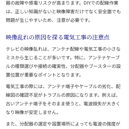
自分でできるアンテナ配線の道具と準備
器の故障や感電リスクが高まります。DIYでの配線作業
アンテナ配線工事の流れと注意事項
は、正しい知識がないと映像障害だけでなく安全面でも
問題が生じやすいため、注意が必要です。
安定受信を目指すならケーブル選びが重要
アンテナ配線で失敗しないケーブル選びの
映像乱れの原因を探る電気工事の注意点
コツ
安定受信のための電気工事とケーブル選定
テレビの映像乱れは、アンテナ配線や電気工事の小さな
術
ミスから生じることが多いです。特に、アンテナケーブ
ルの種類選びや接続の確実性、分配器やブースターの設
アンテナ配線に適したケーブルの種類を徹
置位置が重要なポイントとなります。
底比較
ノイズ対策に強い電気工事と配線方法
電気工事の際には、アンテナ端子やケーブルの劣化、配
線図の確認不足がトラブルの原因になります。例えば、
耐久性重視のアンテナ配線工事とケーブル
古いアンテナ端子をそのまま使うと、電波損失が大きく
選び
なり映像が安定しません。
分配器の使い方と配線図のポイントを解説
アンテナ配線で役立つ分配器の基本知識
また、分配器の選定や設置場所によっても電波の強度が