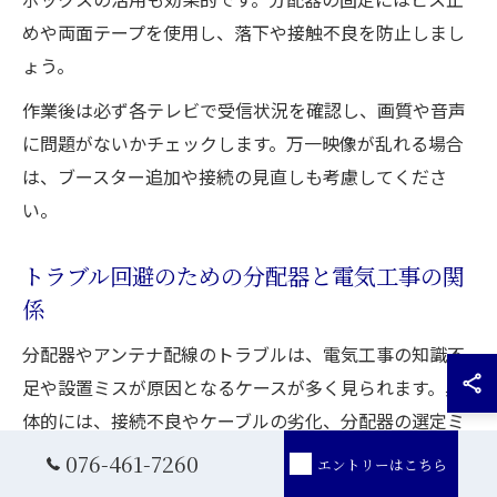
めや両面テープを使用し、落下や接触不良を防止しまし
ょう。
作業後は必ず各テレビで受信状況を確認し、画質や音声
に問題がないかチェックします。万一映像が乱れる場合
は、ブースター追加や接続の見直しも考慮してくださ
い。
トラブル回避のための分配器と電気工事の関
係
分配器やアンテナ配線のトラブルは、電気工事の知識不
足や設置ミスが原因となるケースが多く見られます。具
体的には、接続不良やケーブルの劣化、分配器の選定ミ
スが映像の乱れや受信障害につながります。特に古いア
076-461-7260
エントリーはこちら
ンテナ端子やケーブルをそのまま流用する場合は注意が