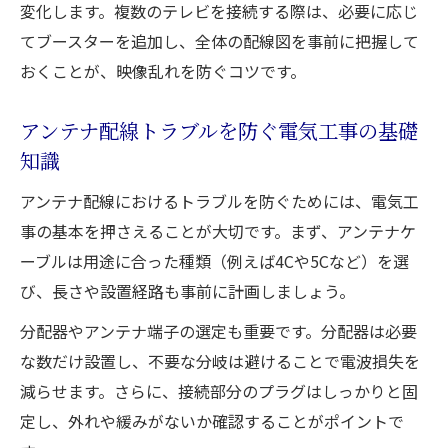
変化します。複数のテレビを接続する際は、必要に応じ
電気工事と分配器の正しい使い方を紹介
てブースターを追加し、全体の配線図を事前に把握して
分配器を活用した配線図の描き方と注意点
おくことが、映像乱れを防ぐコツです。
アンテナ配線工事での分配器設置テクニッ
ク
アンテナ配線トラブルを防ぐ電気工事の基礎
トラブル回避のための分配器と電気工事の
知識
関係
アンテナ配線におけるトラブルを防ぐためには、電気工
古いアンテナ端子を活用するための工夫
事の基本を押さえることが大切です。まず、アンテナケ
古いアンテナ端子と電気工事で使える技術
ーブルは用途に合った種類（例えば4Cや5Cなど）を選
アンテナ配線を工夫して端子を有効活用す
び、長さや設置経路も事前に計画しましょう。
る方法
分配器やアンテナ端子の選定も重要です。分配器は必要
電気工事で延命できるアンテナ端子のリメ
な数だけ設置し、不要な分岐は避けることで電波損失を
イク術
減らせます。さらに、接続部分のプラグはしっかりと固
古い端子を生かすアンテナ配線工事のポイ
定し、外れや緩みがないか確認することがポイントで
ント