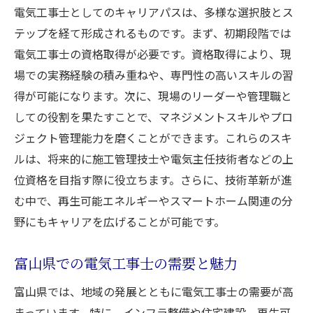
実務経験を積むためのポイント
電気工事士としてのキャリアパスは、多様な選択肢とス
新技術への対応とその方法
テップを経て形成されるものです。まず、初期段階では
研修やセミナーの活用法
電気工事士の資格取得が必要です。資格取得により、現
地元企業との連携によるスキル向上
場での実務経験の積み重ねや、専門性の高いスキルの習
得が可能になります。次に、現場のリーダーや管理職と
具体的なスキルアップ事例紹介
しての役割を果たすことで、マネジメントスキルやプロ
資格取得でキャリアアップ！電気工事士が富山
ジェクト管理能力を磨くことができます。これらのスキ
で活躍するために
ルは、将来的に施工管理技士や電気主任技術者などの上
電気工事士の資格の種類と取得方法
位資格を目指す際に役立ちます。さらに、技術革新が進
富山県で資格取得を目指すメリット
む中で、再生可能エネルギーやスマートホーム関連の分
実践的な資格取得支援システム
野にもキャリアを広げることが可能です。
資格を活かしたキャリアの広がり方
資格取得後のキャリアパスの選択肢
富山県での電気工事士の需要と魅力
資格取得者の成功体験談
富山県では、地域の発展とともに電気工事士の需要が高
富山県の電気工事士が求められるスキルとは
まっています。特に、インフラ整備や住宅建設、再生可