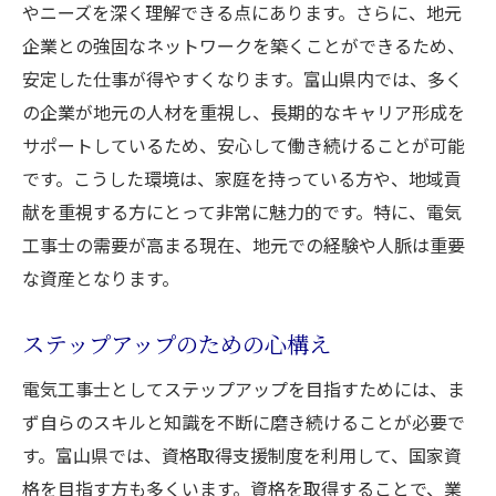
やニーズを深く理解できる点にあります。さらに、地元
目標設定とその達成方法
企業との強固なネットワークを築くことができるため、
成功体験の共有によるモチベーション維持
安定した仕事が得やすくなります。富山県内では、多く
富山県での電気工事士の雇用機会と未来展望
の企業が地元の人材を重視し、長期的なキャリア形成を
現在の雇用市場の状況と傾向
サポートしているため、安心して働き続けることが可能
富山県内の主要な雇用先
です。こうした環境は、家庭を持っている方や、地域貢
地域社会に貢献できる仕事の魅力
献を重視する方にとって非常に魅力的です。特に、電気
地元での安定した雇用の見つけ方
工事士の需要が高まる現在、地元での経験や人脈は重要
未来に向けたキャリアの展望と可能性
な資産となります。
雇用市場での競争に打ち勝つための戦略
ステップアップのための心構え
電気工事士のキャリアを富山県で築くための必
須ガイド
電気工事士としてステップアップを目指すためには、ま
ず自らのスキルと知識を不断に磨き続けることが必要で
富山県でのキャリア形成の基本
す。富山県では、資格取得支援制度を利用して、国家資
成功するための実践的なステップ
格を目指す方も多くいます。資格を取得することで、業