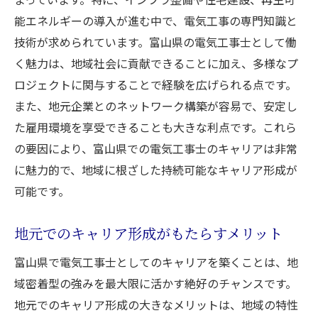
基本技術から専門技術までの必要スキル
能エネルギーの導入が進む中で、電気工事の専門知識と
技術が求められています。富山県の電気工事士として働
富山県の特有なニーズに応えるスキル
く魅力は、地域社会に貢献できることに加え、多様なプ
コミュニケーション能力の重要性
ロジェクトに関与することで経験を広げられる点です。
問題解決能力を磨く方法
また、地元企業とのネットワーク構築が容易で、安定し
地域社会で必要とされるソフトスキル
た雇用環境を享受できることも大きな利点です。これら
スキル向上がもたらすキャリアの明るい未
の要因により、富山県での電気工事士のキャリアは非常
来
に魅力的で、地域に根ざした持続可能なキャリア形成が
電気工事士としての成功ステップ！富山県での
可能です。
事例紹介
成功するための初めの一歩
地元でのキャリア形成がもたらすメリット
富山県での成功事例から学ぶ
富山県で電気工事士としてのキャリアを築くことは、地
キャリアの岐路で考えるべきこと
域密着型の強みを最大限に活かす絶好のチャンスです。
成功者に共通するマインドセット
地元でのキャリア形成の大きなメリットは、地域の特性