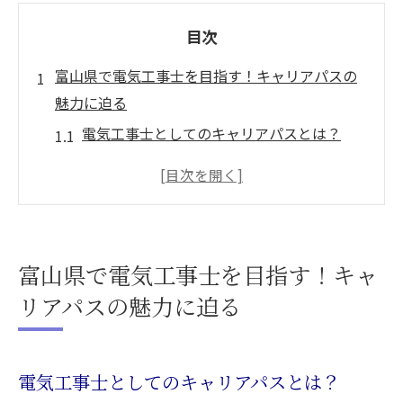
目次
富山県で電気工事士を目指す！キャリアパスの
魅力に迫る
電気工事士としてのキャリアパスとは？
富山県での電気工事士の需要と魅力
地元でのキャリア形成がもたらすメリット
ステップアップのための心構え
地域密着型のキャリア構築法
富山県で電気工事士を目指す！キャ
富山県での電気工事業界の将来展望
リアパスの魅力に迫る
電気工事士のスキルアップ！富山県での具体的
な方法
地域に根ざしたスキルアッププログラム
電気工事士としてのキャリアパスとは？