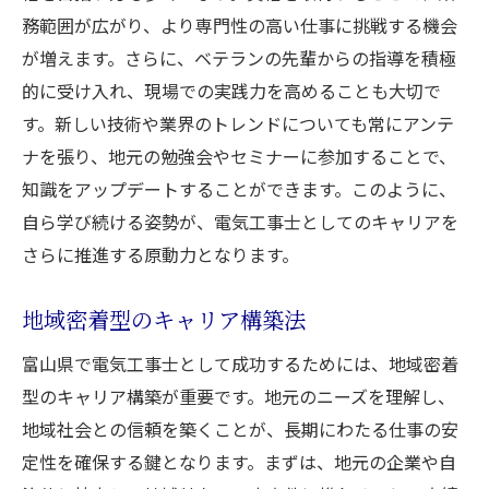
地元のネットワークを活用する方法
務範囲が広がり、より専門性の高い仕事に挑戦する機会
職場環境を選ぶ際のポイント
が増えます。さらに、ベテランの先輩からの指導を積極
キャリアを長期的に考えるためのヒント
的に受け入れ、現場での実践力を高めることも大切で
富山県でのキャリアを支えるサポート体制
す。新しい技術や業界のトレンドについても常にアンテ
富山県で電気工事士として新たなステージへ進
ナを張り、地元の勉強会やセミナーに参加することで、
む方法
知識をアップデートすることができます。このように、
次のステージに進むための準備
自ら学び続ける姿勢が、電気工事士としてのキャリアを
さらに推進する原動力となります。
キャリアチェンジを検討する際の注意点
新しい挑戦を楽しむための心構え
地域密着型のキャリア構築法
地元企業との協力による成長機会
富山県で電気工事士として成功するためには、地域密着
スキルを活かした新しい分野への進出
型のキャリア構築が重要です。地元のニーズを理解し、
富山県での新たなキャリアラインの構築
地域社会との信頼を築くことが、長期にわたる仕事の安
定性を確保する鍵となります。まずは、地元の企業や自